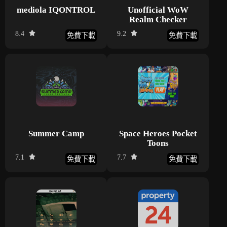
mediola IQONTROL
Unofficial WoW
Realm Checker
8.4
9.2
免費下載
免費下載
Summer Camp
Space Heroes Pocket
Toons
7.1
7.7
免費下載
免費下載