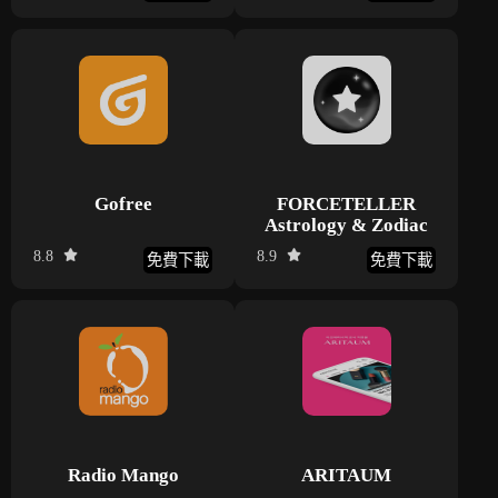
Gofree
FORCETELLER
Astrology & Zodiac
8.8
8.9
免費下載
免費下載
Radio Mango
ARITAUM